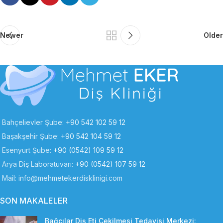
Newer
Older
Bahçelievler Şube:
+90 542 102 59 12
Başakşehir Şube:
+90 542 104 59 12
Esenyurt Şube:
+90 (0542) 109 59 12
Arya Diş Laboratuvarı:
+90 (0542) 107 59 12
Mail:
info@mehmetekerdisklinigi.com
SON MAKALELER
Bağcılar Diş Eti Çekilmesi Tedavisi Merkezi: