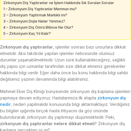
Zirkonyum Diş Yaptıranlar ve İşlem Hakkında Sık Sorulan Sorular
1 – Zirkonyum Diş Yaptıranlar Memnun mu?
2 – Zirkonyum Yaptırmak Mantıklı mı?
3 – Zirkonyum Dişle Neler Yenmez?
4 – Zirkonyum Diş Ömrü Bitince Ne Olur?
5 – Zirkonyum Kaç Yıl Kalır?
Zirkonyum diş yaptıranlar
, işlemler sonrası bazı unsurlara dikkat
etmelidir. Aksi takdirde yapılan işlemler neticesinde olumsuz
durumlar yaşanabilmektedir. Uzun süre kullanabileceğiniz, sağlıklı
diş yapısı için uzmanlar tarafından size dikkat etmeniz gerekenler
hakkında bilgi verilir. Eğer daha önce bu konu hakkında bilgi sahibi
değilseniz yazının devamında bilgi alabilirsiniz.
Mehmet Eker Diş Kliniği bünyesinde zirkonyum diş kaplama işlemleri
yapmaya devam ediyoruz. Hastalarımıza ilk etapta
zirkonyum diş
nedir
,
neden yapılmalıdır konusunda bilgi aktarmaktayız. Verdiğimiz
bu bilgiler ışığında birçok hasta ihtiyacını da göz önünde
bulundurarak zirkonyum diş yaptırmayı düşünmektedir. Peki,
zirkonyum diş yaptıranlar nelere dikkat etmeli
? Zirkonyum diş
kaplama gerçekten iyi mi?