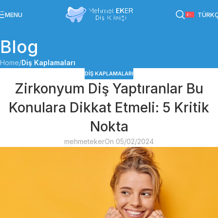
Skip to navigation
MENU
TÜRK
Skip to main content
Blog
Home
/
Diş Kaplamaları
DIŞ KAPLAMALARI
Zirkonyum Diş Yaptıranlar Bu
Konulara Dikkat Etmeli: 5 Kritik
Nokta
mehmeteker
On 05/02/2024