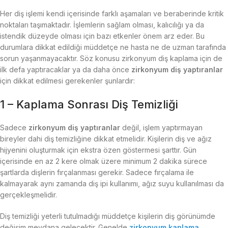
Her diş işlemi kendi içerisinde farklı aşamaları ve beraberinde kritik
noktaları taşımaktadır. İşlemlerin sağlam olması, kalıcılığı ya da
istendik düzeyde olması için bazı etkenler önem arz eder. Bu
durumlara dikkat edildiği müddetçe ne hasta ne de uzman tarafında
sorun yaşanmayacaktır. Söz konusu zirkonyum diş kaplama için de
ilk defa yaptıracaklar ya da daha önce
zirkonyum diş yaptıranlar
için dikkat edilmesi gerekenler şunlardır:
1 – Kaplama Sonrası Diş Temizliği
Sadece
zirkonyum diş yaptıranlar
değil, işlem yaptırmayan
bireyler dahi diş temizliğine dikkat etmelidir. Kişilerin diş ve ağız
hijyenini oluşturmak için ekstra özen göstermesi şarttır. Gün
içerisinde en az 2 kere olmak üzere minimum 2 dakika sürece
şartlarda dişlerin fırçalanması gerekir. Sadece fırçalama ile
kalmayarak aynı zamanda diş ipi kullanımı, ağız suyu kullanılması da
gerçekleşmelidir.
Diş temizliği yeterli tutulmadığı müddetçe kişilerin diş görünümde
değişim meydana gelecektir. Genelde
zirkonyum kaplama